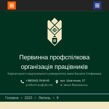
Перейти
до
вмісту
Первинна профспілкова
організація працівників
Карпатського національного університету імені Василя Стефаника
+38(0342) 59-60-43
вул. Шевченка, 57
profkom-pu@ukr.net
м. Івано-Франківськ
Головна
2025
Липень
8