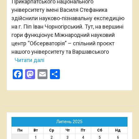
Прикарпатського національного
університету імені Василя Стефаника
здійснили науково-пізнавальну експедицію
на г. Піп Іван Чорногірський. Тут, на вершині
гори функціонує Міжнародний науковий
центр “Обсерваторія” – спільний проєкт
нашого університету та Варшавського
Читати далі
Facebook
Mastodon
Email
Поділитися
Липень 2025
Пн
Вт
Ср
Чт
Пт
Сб
Нд
1
2
3
4
5
6