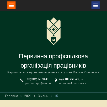
Перейти
до
вмісту
Первинна профспілкова
організація працівників
Карпатського національного університету імені Василя Стефаника
+38(0342) 59-60-43
вул. Шевченка, 57
profkom-pu@ukr.net
м. Івано-Франківськ
Головна
2021
Січень
15