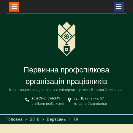
Перейти
до
вмісту
Первинна профспілкова
організація працівників
Карпатського національного університету імені Василя Стефаника
+38(0342) 59-60-43
вул. Шевченка, 57
profkom-pu@ukr.net
м. Івано-Франківськ
Головна
2018
Вересень
19