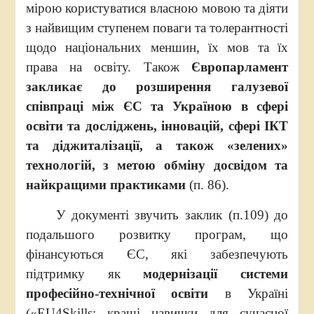
мірою користуватися власною мовою та діяти
з найвищим ступенем поваги та толерантності
щодо національних меншин, їх мов та їх
права на освіту. Також
Європарламент
закликає до розширення галузевої
співпраці між ЄС та Україною в сфері
освіти та досліджень, інновацій, сфері ІКТ
та діджиталізації, а також «зелених»
технологій, з метою обміну досвідом та
найкращими практиками
(п. 86).
У документі звучить заклик (п.109) до
подальшого розвитку програм, що
фінансуються ЄС, які забезпечують
підтримку як
модернізації системи
професійно-технічної освіти
в Україні
(«EU4Skills: кращі навички для сучасної