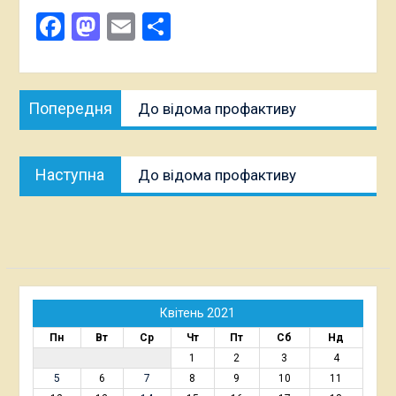
Facebook
Mastodon
Email
Поділитися
Навігація
Попередня
Попередня
До відома профактиву
записів
публікація:
Наступна
Наступна
До відома профактиву
публікація:
Квітень 2021
Пн
Вт
Ср
Чт
Пт
Сб
Нд
1
2
3
4
5
6
7
8
9
10
11