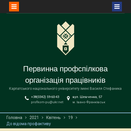
Перейти
до
вмісту
Первинна профспілкова
організація працівників
Карпатського національного університету імені Василя Стефаника
+38(0342) 59-60-43
вул. Шевченка, 57
profkom-pu@ukr.net
м. Івано-Франківськ
Головна
2021
Квітень
19
До відома профактиву